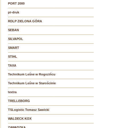
PORT 2000
pt-druk
RDLP ZIELONA GÓRA
SEBAN
SILVAPOL
SMART
STIHL
TAXA
Technikum Leśne w Rogozińcu
Technikum Leśne w Starościnie
textra
TRELLEBORG
TSLogistic Tomasz Sawicki
WALDECK KOX
ZAWADZKA