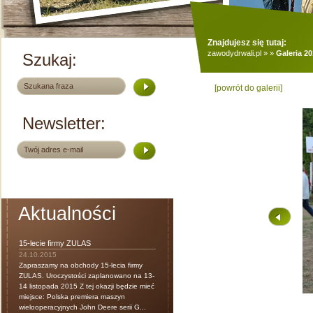
Znajdujesz się tutaj:
zawodydrwali.pl
»
»
Galeria 2
Szukaj:
[powrót do galerii]
Newsletter:
Aktualności
15-lecie firmy ZULAS
24.10.2015
Zapraszamy na obchody 15-lecia firmy
ZULAS. Uroczystości zaplanowano na 13-
14 listopada 2015 Z tej okazji będzie mieć
miejsce: Polska premiera maszyn
wielooperacyjnych John Deere serii G...