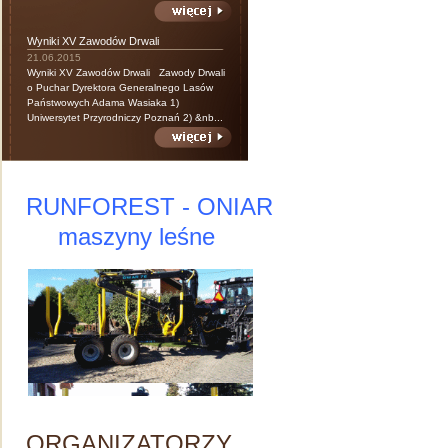
Wyniki XV Zawodów Drwali
21.06.2015
Wyniki XV Zawodów Drwali Zawody Drwali
o Puchar Dyrektora Generalnego Lasów
Państwowych Adama Wasiaka 1)
Uniwersytet Przyrodniczy Poznań 2) &nb...
RUNFOREST - ONIAR
maszyny leśne
ORGANIZATORZY