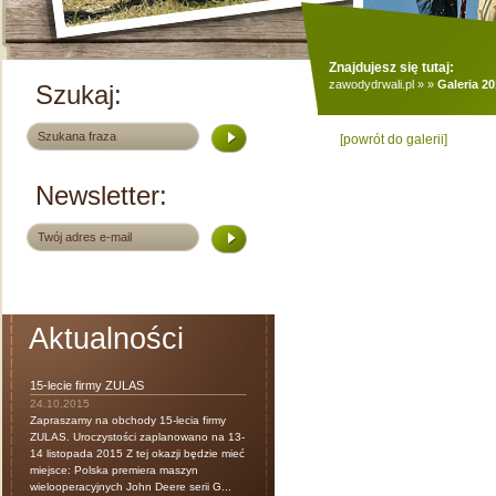
Znajdujesz się tutaj:
zawodydrwali.pl
»
»
Galeria 2
Szukaj:
[powrót do galerii]
Newsletter:
Aktualności
15-lecie firmy ZULAS
24.10.2015
Zapraszamy na obchody 15-lecia firmy
ZULAS. Uroczystości zaplanowano na 13-
14 listopada 2015 Z tej okazji będzie mieć
miejsce: Polska premiera maszyn
wielooperacyjnych John Deere serii G...