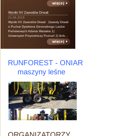
Wyniki XV Zawodów Drwali
21.06.2015
Wyniki XV Zawodów Drwali Zawody Drwali
o Puchar Dyrektora Generalnego Lasów
Państwowych Adama Wasiaka 1)
Uniwersytet Przyrodniczy Poznań 2) &nb...
RUNFOREST - ONIAR
maszyny leśne
ORGANIZATORZY