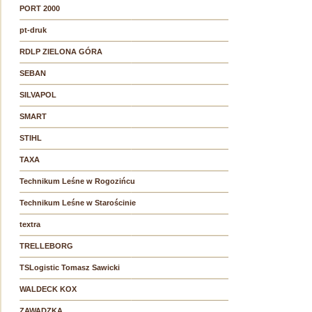
PORT 2000
pt-druk
RDLP ZIELONA GÓRA
SEBAN
SILVAPOL
SMART
STIHL
TAXA
Technikum Leśne w Rogozińcu
Technikum Leśne w Starościnie
textra
TRELLEBORG
TSLogistic Tomasz Sawicki
WALDECK KOX
ZAWADZKA