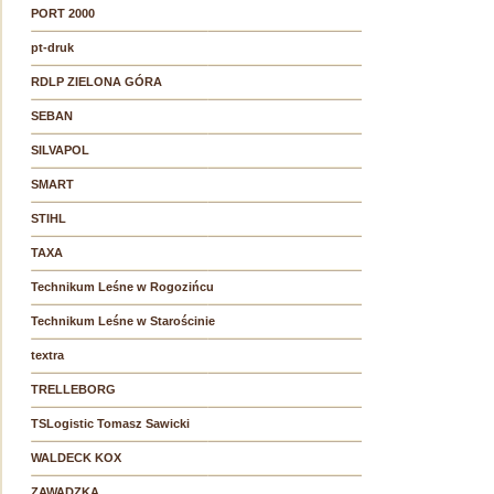
PORT 2000
pt-druk
RDLP ZIELONA GÓRA
SEBAN
SILVAPOL
SMART
STIHL
TAXA
Technikum Leśne w Rogozińcu
Technikum Leśne w Starościnie
textra
TRELLEBORG
TSLogistic Tomasz Sawicki
WALDECK KOX
ZAWADZKA