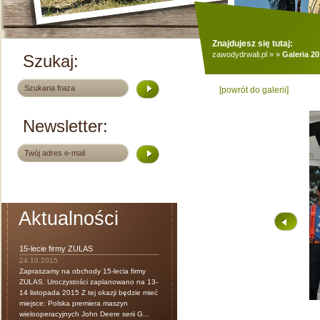
Znajdujesz się tutaj:
zawodydrwali.pl
»
»
Galeria 2
Szukaj:
[powrót do galerii]
Newsletter:
Aktualności
15-lecie firmy ZULAS
24.10.2015
Zapraszamy na obchody 15-lecia firmy
ZULAS. Uroczystości zaplanowano na 13-
14 listopada 2015 Z tej okazji będzie mieć
miejsce: Polska premiera maszyn
wielooperacyjnych John Deere serii G...