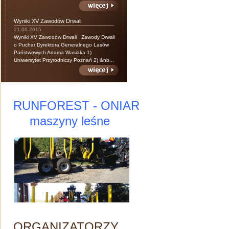
Wyniki XV Zawodów Drwali
21.06.2015
Wyniki XV Zawodów Drwali Zawody Drwali
o Puchar Dyrektora Generalnego Lasów
Państwowych Adama Wasiaka 1)
Uniwersytet Przyrodniczy Poznań 2) &nb...
RUNFOREST - ONIAR
maszyny leśne
ORGANIZATORZY