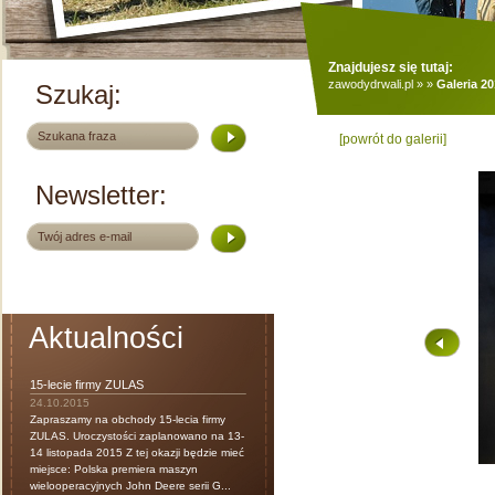
Znajdujesz się tutaj:
zawodydrwali.pl
»
»
Galeria 2
Szukaj:
[powrót do galerii]
Newsletter:
Aktualności
15-lecie firmy ZULAS
24.10.2015
Zapraszamy na obchody 15-lecia firmy
ZULAS. Uroczystości zaplanowano na 13-
14 listopada 2015 Z tej okazji będzie mieć
miejsce: Polska premiera maszyn
wielooperacyjnych John Deere serii G...