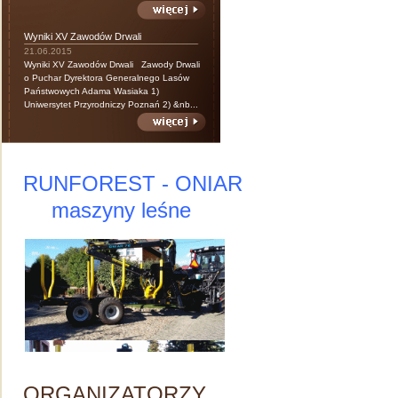
Wyniki XV Zawodów Drwali
21.06.2015
Wyniki XV Zawodów Drwali Zawody Drwali
o Puchar Dyrektora Generalnego Lasów
Państwowych Adama Wasiaka 1)
Uniwersytet Przyrodniczy Poznań 2) &nb...
RUNFOREST - ONIAR
maszyny leśne
ORGANIZATORZY