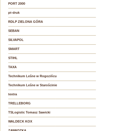
PORT 2000
pt-druk
RDLP ZIELONA GÓRA
SEBAN
SILVAPOL
SMART
STIHL
TAXA
Technikum Leśne w Rogozińcu
Technikum Leśne w Starościnie
textra
TRELLEBORG
TSLogistic Tomasz Sawicki
WALDECK KOX
ZAWADZKA