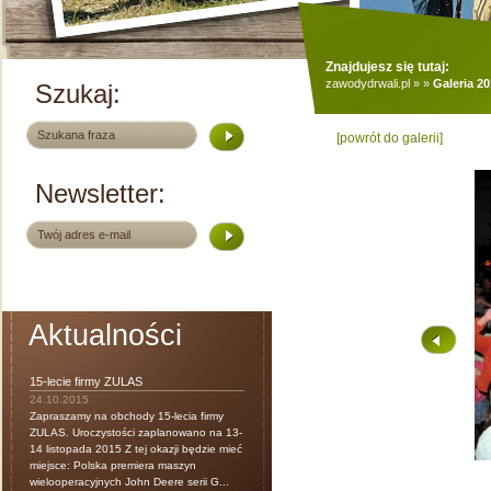
Znajdujesz się tutaj:
zawodydrwali.pl
»
»
Galeria 2
Szukaj:
[powrót do galerii]
Newsletter:
Aktualności
15-lecie firmy ZULAS
24.10.2015
Zapraszamy na obchody 15-lecia firmy
ZULAS. Uroczystości zaplanowano na 13-
14 listopada 2015 Z tej okazji będzie mieć
miejsce: Polska premiera maszyn
wielooperacyjnych John Deere serii G...