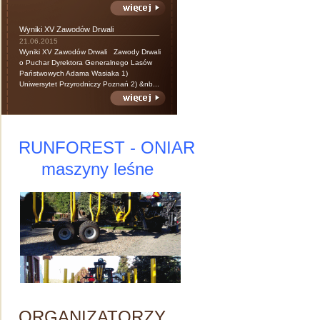
Wyniki XV Zawodów Drwali
21.06.2015
Wyniki XV Zawodów Drwali Zawody Drwali
o Puchar Dyrektora Generalnego Lasów
Państwowych Adama Wasiaka 1)
Uniwersytet Przyrodniczy Poznań 2) &nb...
RUNFOREST - ONIAR
maszyny leśne
ORGANIZATORZY