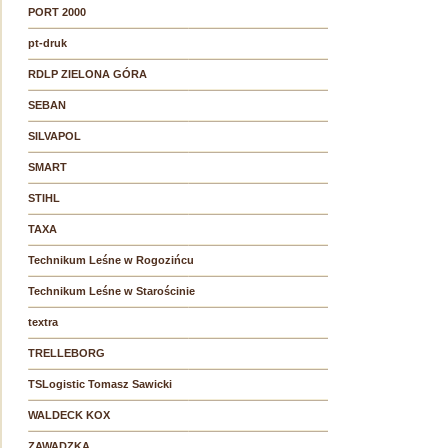
PORT 2000
pt-druk
RDLP ZIELONA GÓRA
SEBAN
SILVAPOL
SMART
STIHL
TAXA
Technikum Leśne w Rogozińcu
Technikum Leśne w Starościnie
textra
TRELLEBORG
TSLogistic Tomasz Sawicki
WALDECK KOX
ZAWADZKA