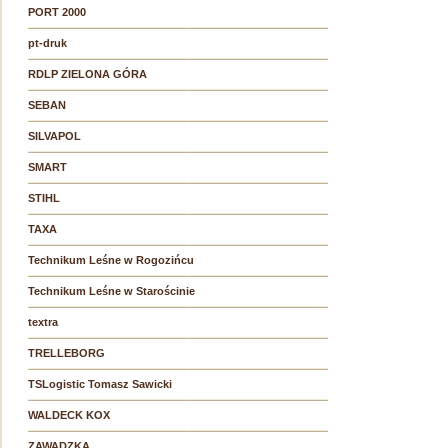
PORT 2000
pt-druk
RDLP ZIELONA GÓRA
SEBAN
SILVAPOL
SMART
STIHL
TAXA
Technikum Leśne w Rogozińcu
Technikum Leśne w Starościnie
textra
TRELLEBORG
TSLogistic Tomasz Sawicki
WALDECK KOX
ZAWADZKA