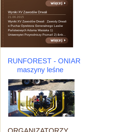
Wyniki XV Zawodów Drwali
21.06.2015
Wyniki XV Zawodów Drwali Zawody Drwali
o Puchar Dyrektora Generalnego Lasów
Państwowych Adama Wasiaka 1)
Uniwersytet Przyrodniczy Poznań 2) &nb...
RUNFOREST - ONIAR
maszyny leśne
ORGANIZATORZY