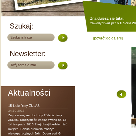
Znajdujesz się tutaj:
zawodydrwali.pl
»
»
Galeria 2
Szukaj:
[powrót do galerii]
Newsletter:
Aktualności
15-lecie firmy ZULAS
24.10.2015
Zapraszamy na obchody 15-lecia firmy
ZULAS. Uroczystości zaplanowano na 13-
14 listopada 2015 Z tej okazji będzie mieć
miejsce: Polska premiera maszyn
wielooperacyjnych John Deere serii G...