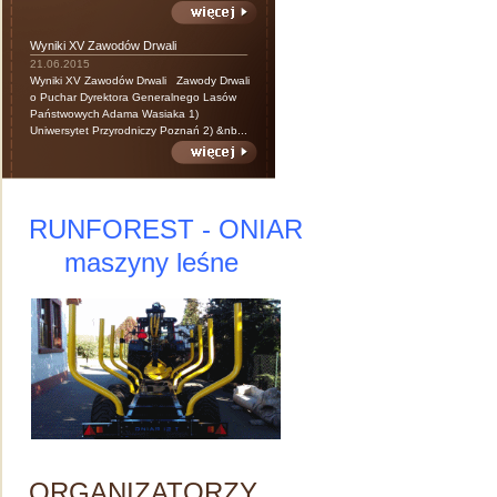
Wyniki XV Zawodów Drwali
21.06.2015
Wyniki XV Zawodów Drwali Zawody Drwali
o Puchar Dyrektora Generalnego Lasów
Państwowych Adama Wasiaka 1)
Uniwersytet Przyrodniczy Poznań 2) &nb...
RUNFOREST - ONIAR
maszyny leśne
ORGANIZATORZY