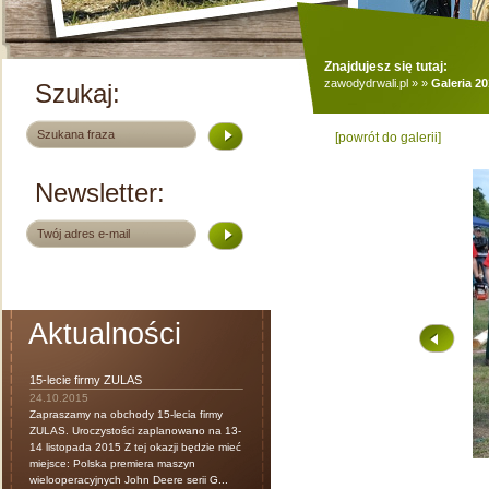
Znajdujesz się tutaj:
zawodydrwali.pl
»
»
Galeria 2
Szukaj:
[powrót do galerii]
Newsletter:
Aktualności
15-lecie firmy ZULAS
24.10.2015
Zapraszamy na obchody 15-lecia firmy
ZULAS. Uroczystości zaplanowano na 13-
14 listopada 2015 Z tej okazji będzie mieć
miejsce: Polska premiera maszyn
wielooperacyjnych John Deere serii G...