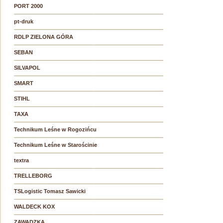
PORT 2000
pt-druk
RDLP ZIELONA GÓRA
SEBAN
SILVAPOL
SMART
STIHL
TAXA
Technikum Leśne w Rogozińcu
Technikum Leśne w Starościnie
textra
TRELLEBORG
TSLogistic Tomasz Sawicki
WALDECK KOX
ZAWADZKA