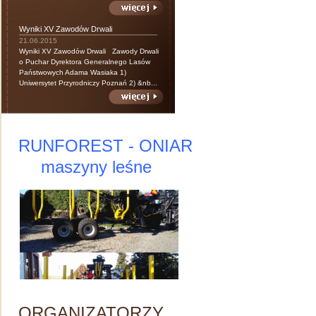
Wyniki XV Zawodów Drwali
21.06.2015
Wyniki XV Zawodów Drwali Zawody Drwali
o Puchar Dyrektora Generalnego Lasów
Państwowych Adama Wasiaka 1)
Uniwersytet Przyrodniczy Poznań 2) &nb...
RUNFOREST - ONIAR
maszyny leśne
ORGANIZATORZY