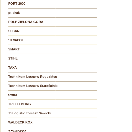
PORT 2000
pt-druk
RDLP ZIELONA GÓRA
SEBAN
SILVAPOL
SMART
STIHL
TAXA
Technikum Leśne w Rogozińcu
Technikum Leśne w Starościnie
textra
TRELLEBORG
TSLogistic Tomasz Sawicki
WALDECK KOX
ZAWADZKA