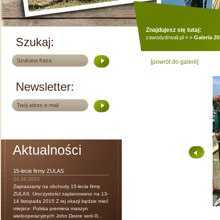
Znajdujesz się tutaj:
zawodydrwali.pl
»
»
Galeria 2
Szukaj:
[powrót do galerii]
Newsletter:
Aktualności
15-lecie firmy ZULAS
24.10.2015
Zapraszamy na obchody 15-lecia firmy
ZULAS. Uroczystości zaplanowano na 13-
14 listopada 2015 Z tej okazji będzie mieć
miejsce: Polska premiera maszyn
wielooperacyjnych John Deere serii G...