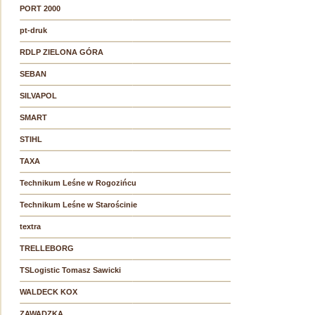
PORT 2000
pt-druk
RDLP ZIELONA GÓRA
SEBAN
SILVAPOL
SMART
STIHL
TAXA
Technikum Leśne w Rogozińcu
Technikum Leśne w Starościnie
textra
TRELLEBORG
TSLogistic Tomasz Sawicki
WALDECK KOX
ZAWADZKA