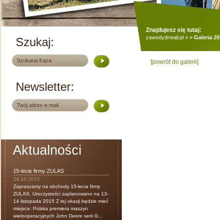
Znajdujesz się tutaj:
zawodydrwali.pl
»
»
Galeria 2
Szukaj:
[powrót do galerii]
Newsletter:
Aktualności
15-lecie firmy ZULAS
24.10.2015
Zapraszamy na obchody 15-lecia firmy
ZULAS. Uroczystości zaplanowano na 13-
14 listopada 2015 Z tej okazji będzie mieć
miejsce: Polska premiera maszyn
wielooperacyjnych John Deere serii G...