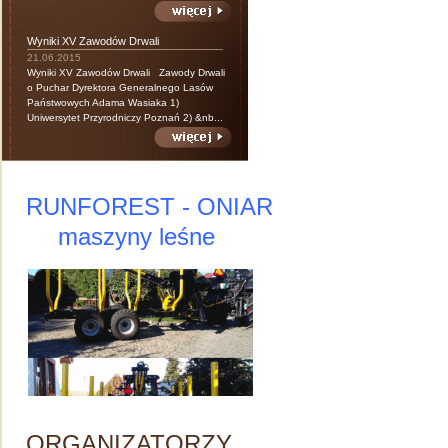
Wyniki XV Zawodów Drwali
21.06.2015
Wyniki XV Zawodów Drwali Zawody Drwali
o Puchar Dyrektora Generalnego Lasów
Państwowych Adama Wasiaka 1)
Uniwersytet Przyrodniczy Poznań 2) &nb...
RUNFOREST - ONIAR
maszyny leśne
ORGANIZATORZY