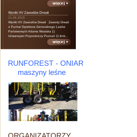
Wyniki XV Zawodów Drwali
21.06.2015
Wyniki XV Zawodów Drwali Zawody Drwali
o Puchar Dyrektora Generalnego Lasów
Państwowych Adama Wasiaka 1)
Uniwersytet Przyrodniczy Poznań 2) &nb...
RUNFOREST - ONIAR
maszyny leśne
ORGANIZATORZY