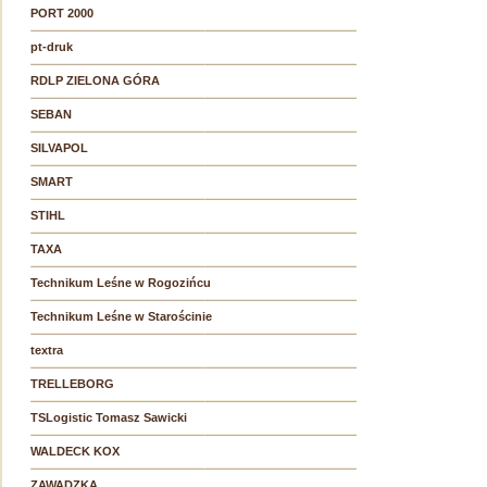
PORT 2000
pt-druk
RDLP ZIELONA GÓRA
SEBAN
SILVAPOL
SMART
STIHL
TAXA
Technikum Leśne w Rogozińcu
Technikum Leśne w Starościnie
textra
TRELLEBORG
TSLogistic Tomasz Sawicki
WALDECK KOX
ZAWADZKA