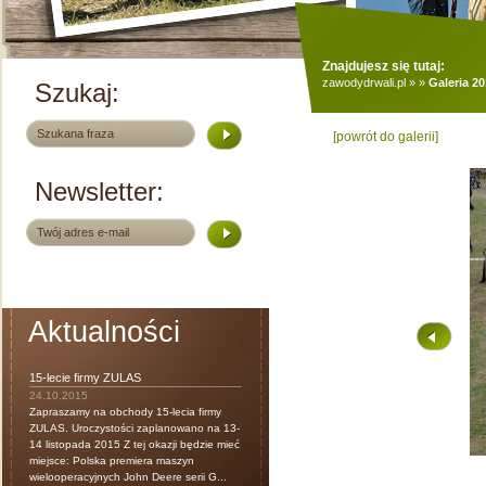
Znajdujesz się tutaj:
zawodydrwali.pl
»
»
Galeria 2
Szukaj:
[powrót do galerii]
Newsletter:
Aktualności
15-lecie firmy ZULAS
24.10.2015
Zapraszamy na obchody 15-lecia firmy
ZULAS. Uroczystości zaplanowano na 13-
14 listopada 2015 Z tej okazji będzie mieć
miejsce: Polska premiera maszyn
wielooperacyjnych John Deere serii G...