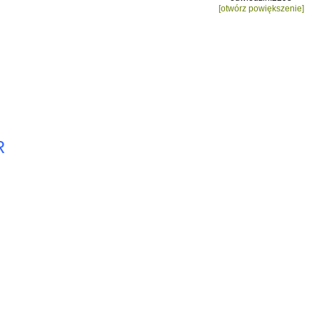
[otwórz powiększenie]
R