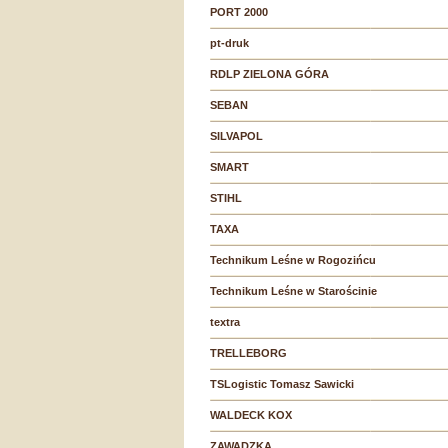
PORT 2000
pt-druk
RDLP ZIELONA GÓRA
SEBAN
SILVAPOL
SMART
STIHL
TAXA
Technikum Leśne w Rogozińcu
Technikum Leśne w Starościnie
textra
TRELLEBORG
TSLogistic Tomasz Sawicki
WALDECK KOX
ZAWADZKA