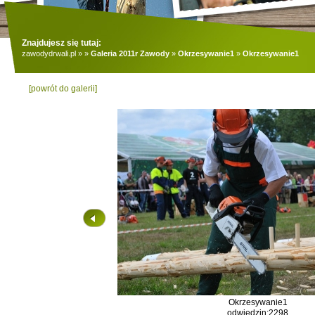
Znajdujesz się tutaj:
zawodydrwali.pl
»
»
Galeria 2011r Zawody
»
Okrzesywanie1
»
Okrzesywanie1
[powrót do galerii]
Okrzesywanie1
odwiedzin:2298