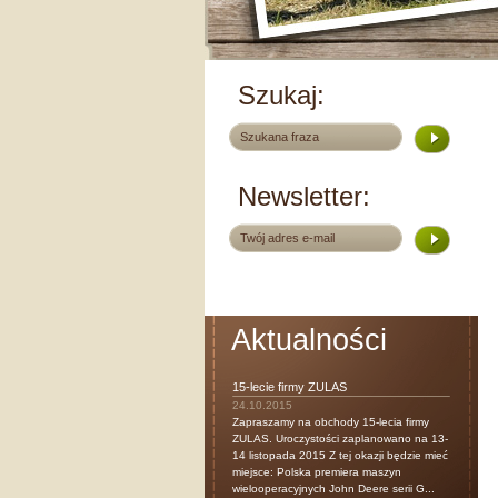
Szukaj:
Newsletter:
Aktualności
15-lecie firmy ZULAS
24.10.2015
Zapraszamy na obchody 15-lecia firmy
ZULAS. Uroczystości zaplanowano na 13-
14 listopada 2015 Z tej okazji będzie mieć
miejsce: Polska premiera maszyn
wielooperacyjnych John Deere serii G...