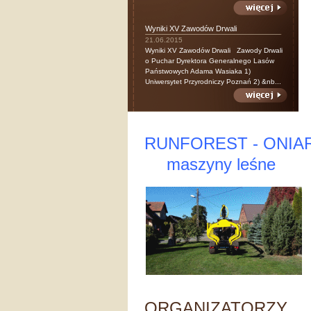
Wyniki XV Zawodów Drwali
21.06.2015
Wyniki XV Zawodów Drwali Zawody Drwali
o Puchar Dyrektora Generalnego Lasów
Państwowych Adama Wasiaka 1)
Uniwersytet Przyrodniczy Poznań 2) &nb...
RUNFOREST - ONIA
maszyny leśne
ORGANIZATORZY