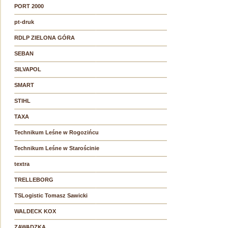
PORT 2000
pt-druk
RDLP ZIELONA GÓRA
SEBAN
SILVAPOL
SMART
STIHL
TAXA
Technikum Leśne w Rogozińcu
Technikum Leśne w Starościnie
textra
TRELLEBORG
TSLogistic Tomasz Sawicki
WALDECK KOX
ZAWADZKA