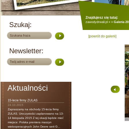
Znajdujesz się tutaj:
zawodydrwali.pl
»
»
Galeria 2
Szukaj:
[powrót do galerii]
Newsletter:
Aktualności
15-lecie firmy ZULAS
24.10.2015
Zapraszamy na obchody 15-lecia firmy
ZULAS. Uroczystości zaplanowano na 13-
14 listopada 2015 Z tej okazji będzie mieć
miejsce: Polska premiera maszyn
wielooperacyjnych John Deere serii G...