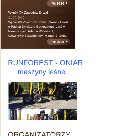
Wyniki XV Zawodów Drwali
21.06.2015
Wyniki XV Zawodów Drwali Zawody Drwali
o Puchar Dyrektora Generalnego Lasów
Państwowych Adama Wasiaka 1)
Uniwersytet Przyrodniczy Poznań 2) &nb...
RUNFOREST - ONIAR
maszyny leśne
ORGANIZATORZY