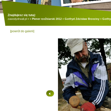
Znajdujesz się tutaj:
zawodydrwali.pl
»
»
Plener rzeźbiarski 2012
»
Gotfryd Zdzisław Brzeziny
»
Gotfry
[powrót do galerii]