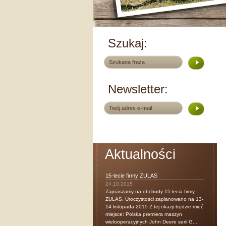
Szukaj:
Newsletter:
Aktualności
15-lecie firmy ZULAS
24.10.2015
Zapraszamy na obchody 15-lecia firmy
ZULAS. Uroczystości zaplanowano na 13-
14 listopada 2015 Z tej okazji będzie mieć
miejsce: Polska premiera maszyn
wielooperacyjnych John Deere serii G...