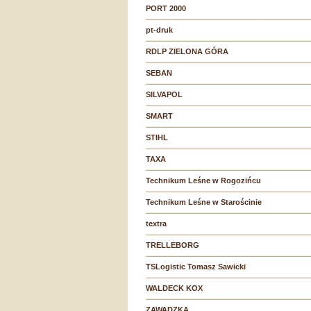
PORT 2000
pt-druk
RDLP ZIELONA GÓRA
SEBAN
SILVAPOL
SMART
STIHL
TAXA
Technikum Leśne w Rogozińcu
Technikum Leśne w Starościnie
textra
TRELLEBORG
TSLogistic Tomasz Sawicki
WALDECK KOX
ZAWADZKA