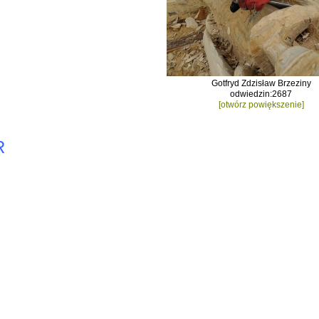
Gotfryd Zdzisław Brzeziny
odwiedzin:2687
[otwórz powiększenie]
R