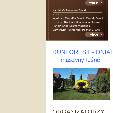
Wyniki XV Zawodów Drwali
21.06.2015
Wyniki XV Zawodów Drwali Zawody Drwali
o Puchar Dyrektora Generalnego Lasów
Państwowych Adama Wasiaka 1)
Uniwersytet Przyrodniczy Poznań 2) &nb...
RUNFOREST - ONIA
maszyny leśne
ORGANIZATORZY