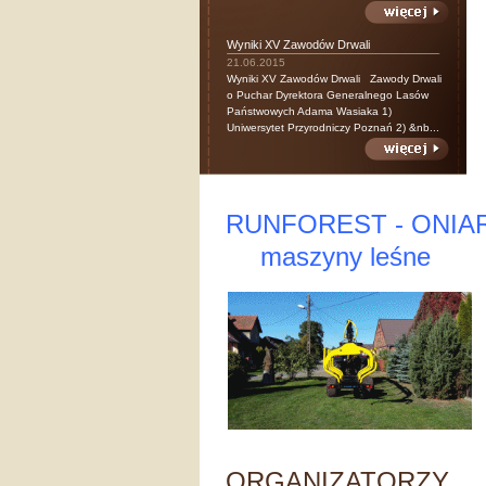
Wyniki XV Zawodów Drwali
21.06.2015
Wyniki XV Zawodów Drwali Zawody Drwali
o Puchar Dyrektora Generalnego Lasów
Państwowych Adama Wasiaka 1)
Uniwersytet Przyrodniczy Poznań 2) &nb...
RUNFOREST - ONIA
maszyny leśne
ORGANIZATORZY