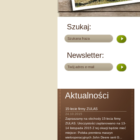
Szukaj:
Newsletter:
Aktualności
15-lecie firmy ZULAS
24.10.2015
Zapraszamy na obchody 15-lecia firmy
ZULAS. Uroczystości zaplanowano na 13-
14 listopada 2015 Z tej okazji będzie mieć
miejsce: Polska premiera maszyn
wielooperacyjnych John Deere serii G...