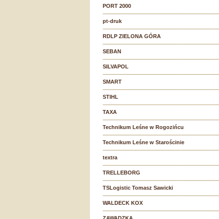
PORT 2000
pt-druk
RDLP ZIELONA GÓRA
SEBAN
SILVAPOL
SMART
STIHL
TAXA
Technikum Leśne w Rogozińcu
Technikum Leśne w Starościnie
textra
TRELLEBORG
TSLogistic Tomasz Sawicki
WALDECK KOX
ZAWADZKA