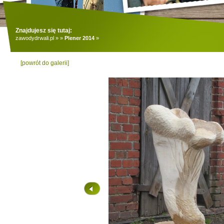
Znajdujesz się tutaj:
zawodydrwali.pl
»
»
Plener 2014
»
[powrót do galerii]