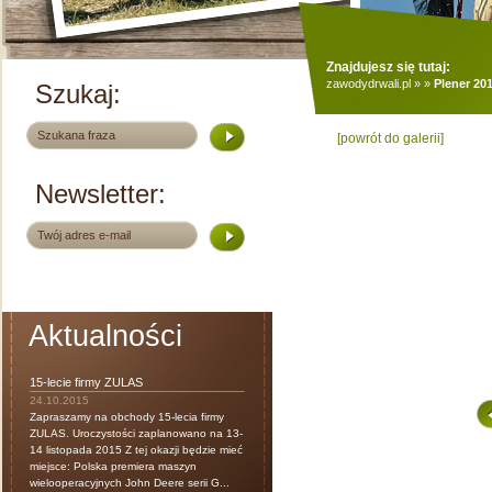
Znajdujesz się tutaj:
zawodydrwali.pl
»
»
Plener 20
Szukaj:
[powrót do galerii]
Newsletter:
Aktualności
15-lecie firmy ZULAS
24.10.2015
Zapraszamy na obchody 15-lecia firmy
ZULAS. Uroczystości zaplanowano na 13-
14 listopada 2015 Z tej okazji będzie mieć
miejsce: Polska premiera maszyn
wielooperacyjnych John Deere serii G...