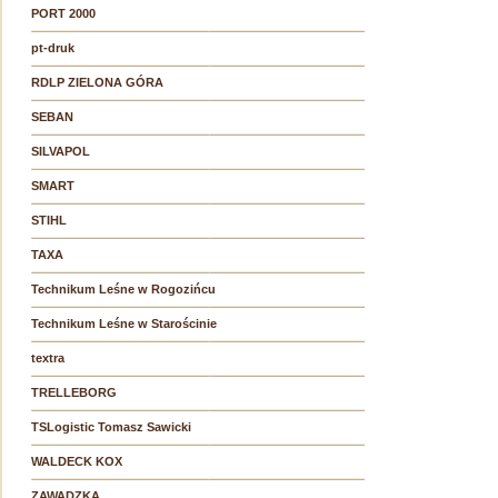
PORT 2000
pt-druk
RDLP ZIELONA GÓRA
SEBAN
SILVAPOL
SMART
STIHL
TAXA
Technikum Leśne w Rogozińcu
Technikum Leśne w Starościnie
textra
TRELLEBORG
TSLogistic Tomasz Sawicki
WALDECK KOX
ZAWADZKA