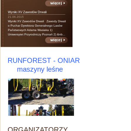
Wyniki XV Zawodów Drwali
21.06.2015
Wyniki XV Zawodów Drwali Zawody Drwali
o Puchar Dyrektora Generalnego Lasów
Państwowych Adama Wasiaka 1)
Uniwersytet Przyrodniczy Poznań 2) &nb...
RUNFOREST - ONIAR
maszyny leśne
ORGANIZATORZY