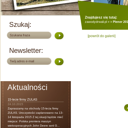
Znajdujesz się tutaj:
zawodydrwali.pl
»
»
Plener 20
Szukaj:
[powrót do galerii]
Newsletter:
Aktualności
15-lecie firmy ZULAS
24.10.2015
Zapraszamy na obchody 15-lecia firmy
ZULAS. Uroczystości zaplanowano na 13-
14 listopada 2015 Z tej okazji będzie mieć
miejsce: Polska premiera maszyn
wielooperacyjnych John Deere serii G...