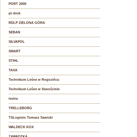
PORT 2000
pt-druk
RDLP ZIELONA GÓRA
SEBAN
SILVAPOL
SMART
STIHL
TAXA
Technikum Leśne w Rogozińcu
Technikum Leśne w Starościnie
textra
TRELLEBORG
TSLogistic Tomasz Sawicki
WALDECK KOX
ZAWADZKA