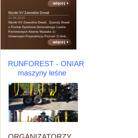
Wyniki XV Zawodów Drwali
21.06.2015
Wyniki XV Zawodów Drwali Zawody Drwali
o Puchar Dyrektora Generalnego Lasów
Państwowych Adama Wasiaka 1)
Uniwersytet Przyrodniczy Poznań 2) &nb...
RUNFOREST - ONIAR
maszyny leśne
ORGANIZATORZY