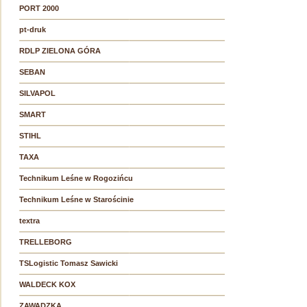
PORT 2000
pt-druk
RDLP ZIELONA GÓRA
SEBAN
SILVAPOL
SMART
STIHL
TAXA
Technikum Leśne w Rogozińcu
Technikum Leśne w Starościnie
textra
TRELLEBORG
TSLogistic Tomasz Sawicki
WALDECK KOX
ZAWADZKA