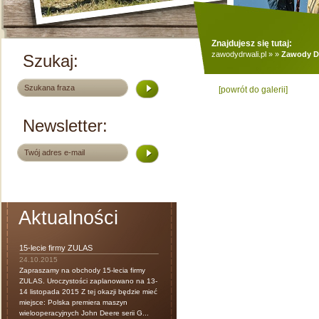
Znajdujesz się tutaj:
zawodydrwali.pl
»
»
Zawody Dr
Szukaj:
[powrót do galerii]
Newsletter:
Aktualności
15-lecie firmy ZULAS
24.10.2015
Zapraszamy na obchody 15-lecia firmy
ZULAS. Uroczystości zaplanowano na 13-
14 listopada 2015 Z tej okazji będzie mieć
miejsce: Polska premiera maszyn
wielooperacyjnych John Deere serii G...