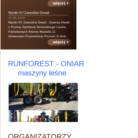
Wyniki XV Zawodów Drwali
21.06.2015
Wyniki XV Zawodów Drwali Zawody Drwali
o Puchar Dyrektora Generalnego Lasów
Państwowych Adama Wasiaka 1)
Uniwersytet Przyrodniczy Poznań 2) &nb...
RUNFOREST - ONIAR
maszyny leśne
ORGANIZATORZY