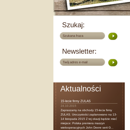
Szukaj:
Newsletter:
Aktualności
15-lecie firmy ZULAS
24.10.2015
Zapraszamy na obchody 15-lecia firmy
ZULAS. Uroczystości zaplanowano na 13-
14 listopada 2015 Z tej okazji będzie mieć
miejsce: Polska premiera maszyn
wielooperacyjnych John Deere serii G...