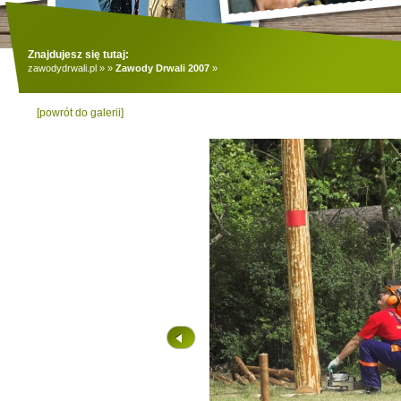
Znajdujesz się tutaj:
zawodydrwali.pl
»
»
Zawody Drwali 2007
»
[powrót do galerii]