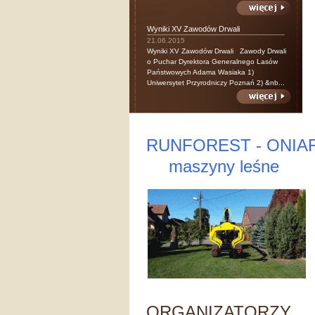
Wyniki XV Zawodów Drwali
21.06.2015
Wyniki XV Zawodów Drwali Zawody Drwali
o Puchar Dyrektora Generalnego Lasów
Państwowych Adama Wasiaka 1)
Uniwersytet Przyrodniczy Poznań 2) &nb...
RUNFOREST - ONIA
maszyny leśne
ORGANIZATORZY