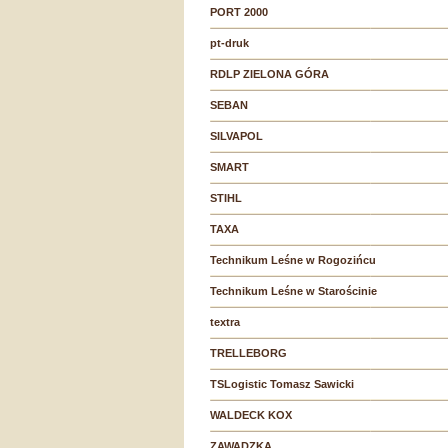
PORT 2000
pt-druk
RDLP ZIELONA GÓRA
SEBAN
SILVAPOL
SMART
STIHL
TAXA
Technikum Leśne w Rogozińcu
Technikum Leśne w Starościnie
textra
TRELLEBORG
TSLogistic Tomasz Sawicki
WALDECK KOX
ZAWADZKA