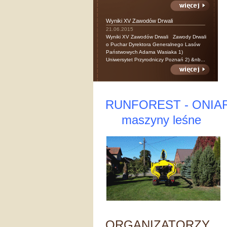
Wyniki XV Zawodów Drwali
21.06.2015
Wyniki XV Zawodów Drwali Zawody Drwali
o Puchar Dyrektora Generalnego Lasów
Państwowych Adama Wasiaka 1)
Uniwersytet Przyrodniczy Poznań 2) &nb...
RUNFOREST - ONIA
maszyny leśne
ORGANIZATORZY