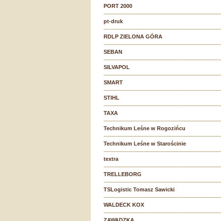
PORT 2000
pt-druk
RDLP ZIELONA GÓRA
SEBAN
SILVAPOL
SMART
STIHL
TAXA
Technikum Leśne w Rogozińcu
Technikum Leśne w Starościnie
textra
TRELLEBORG
TSLogistic Tomasz Sawicki
WALDECK KOX
ZAWADZKA