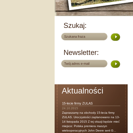
Szukaj:
Newsletter:
Aktualności
15-lecie firmy ZULAS
24.10.2015
Zapraszamy na obchody 15-lecia firmy
ZULAS. Uroczystości zaplanowano na 13-
14 listopada 2015 Z tej okazji będzie mieć
miejsce: Polska premiera maszyn
wielooperacyjnych John Deere serii G...