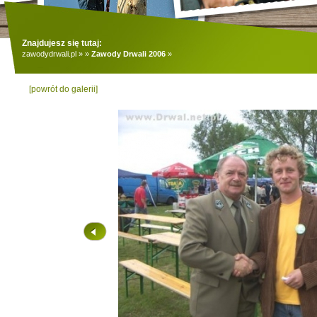
Znajdujesz się tutaj:
zawodydrwali.pl
»
»
Zawody Drwali 2006
»
[powrót do galerii]