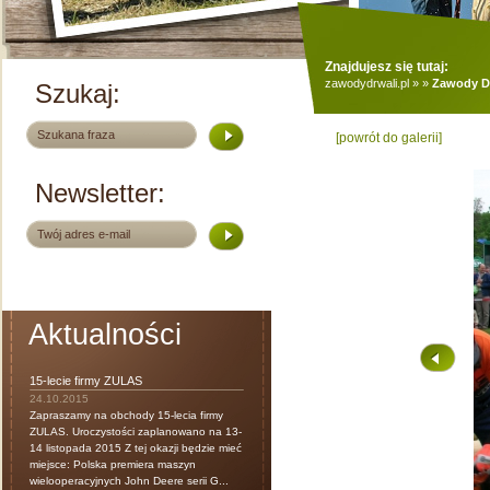
Znajdujesz się tutaj:
zawodydrwali.pl
»
»
Zawody Dr
Szukaj:
[powrót do galerii]
Newsletter:
Aktualności
15-lecie firmy ZULAS
24.10.2015
Zapraszamy na obchody 15-lecia firmy
ZULAS. Uroczystości zaplanowano na 13-
14 listopada 2015 Z tej okazji będzie mieć
miejsce: Polska premiera maszyn
wielooperacyjnych John Deere serii G...