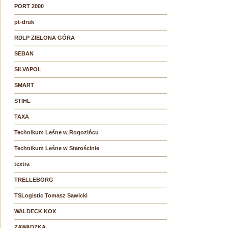
PORT 2000
pt-druk
RDLP ZIELONA GÓRA
SEBAN
SILVAPOL
SMART
STIHL
TAXA
Technikum Leśne w Rogozińcu
Technikum Leśne w Starościnie
textra
TRELLEBORG
TSLogistic Tomasz Sawicki
WALDECK KOX
ZAWADZKA