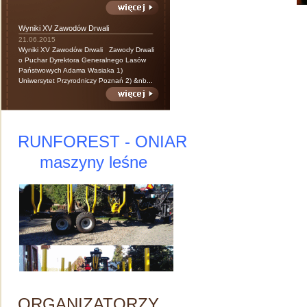
Wyniki XV Zawodów Drwali
21.06.2015
Wyniki XV Zawodów Drwali Zawody Drwali
o Puchar Dyrektora Generalnego Lasów
Państwowych Adama Wasiaka 1)
Uniwersytet Przyrodniczy Poznań 2) &nb...
RUNFOREST - ONIAR
maszyny leśne
ORGANIZATORZY