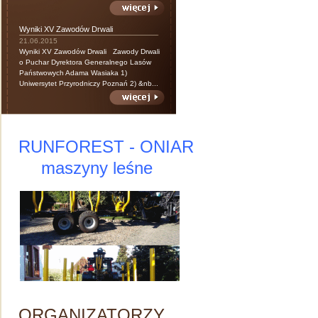
Wyniki XV Zawodów Drwali
21.06.2015
Wyniki XV Zawodów Drwali Zawody Drwali
o Puchar Dyrektora Generalnego Lasów
Państwowych Adama Wasiaka 1)
Uniwersytet Przyrodniczy Poznań 2) &nb...
RUNFOREST - ONIAR
maszyny leśne
ORGANIZATORZY