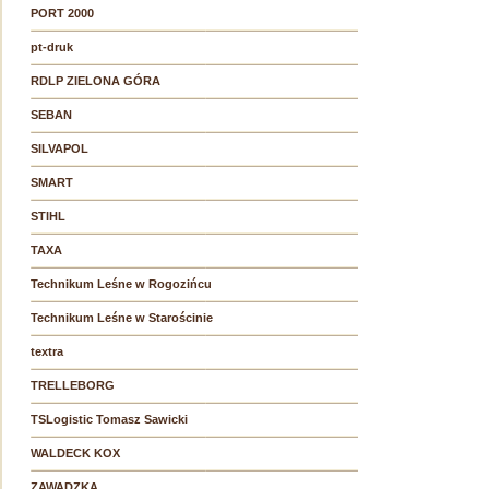
PORT 2000
pt-druk
RDLP ZIELONA GÓRA
SEBAN
SILVAPOL
SMART
STIHL
TAXA
Technikum Leśne w Rogozińcu
Technikum Leśne w Starościnie
textra
TRELLEBORG
TSLogistic Tomasz Sawicki
WALDECK KOX
ZAWADZKA