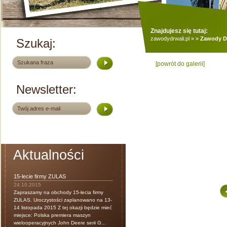
Znajdujesz się tutaj:
zawodydrwali.pl
»
»
Zawody Dr
Szukaj:
[powrót do galerii]
Newsletter:
Aktualności
15-lecie firmy ZULAS
24.10.2015
Zapraszamy na obchody 15-lecia firmy
ZULAS. Uroczystości zaplanowano na 13-
14 listopada 2015 Z tej okazji będzie mieć
miejsce: Polska premiera maszyn
wielooperacyjnych John Deere serii G...