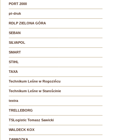
PORT 2000
pt-druk
RDLP ZIELONA GÓRA
SEBAN
SILVAPOL
SMART
STIHL
TAXA
Technikum Leśne w Rogozińcu
Technikum Leśne w Starościnie
textra
TRELLEBORG
TSLogistic Tomasz Sawicki
WALDECK KOX
ZAWADZKA