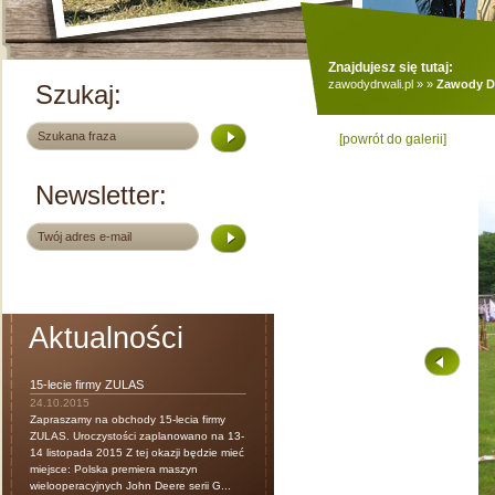
Znajdujesz się tutaj:
zawodydrwali.pl
»
»
Zawody Dr
Szukaj:
[powrót do galerii]
Newsletter:
Aktualności
15-lecie firmy ZULAS
24.10.2015
Zapraszamy na obchody 15-lecia firmy
ZULAS. Uroczystości zaplanowano na 13-
14 listopada 2015 Z tej okazji będzie mieć
miejsce: Polska premiera maszyn
wielooperacyjnych John Deere serii G...