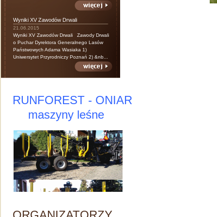
Wyniki XV Zawodów Drwali
21.06.2015
Wyniki XV Zawodów Drwali Zawody Drwali
o Puchar Dyrektora Generalnego Lasów
Państwowych Adama Wasiaka 1)
Uniwersytet Przyrodniczy Poznań 2) &nb...
RUNFOREST - ONIAR
maszyny leśne
ORGANIZATORZY