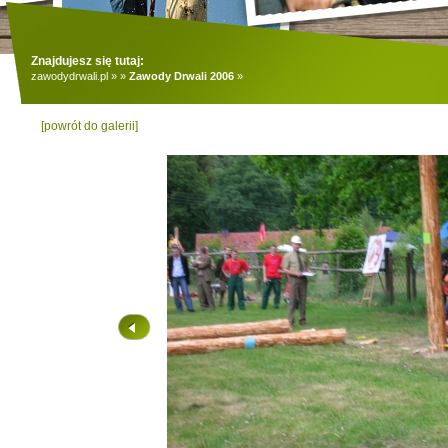
Znajdujesz się tutaj:
zawodydrwali.pl
»
»
Zawody Drwali 2006
»
[powrót do galerii]