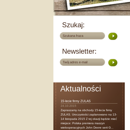
Szukaj:
Newsletter:
Aktualności
15-lecie firmy ZULAS
24.10.2015
Zapraszamy na obchody 15-lecia firmy
ZULAS. Uroczystości zaplanowano na 13-
14 listopada 2015 Z tej okazji będzie mieć
miejsce: Polska premiera maszyn
wielooperacyjnych John Deere serii G...