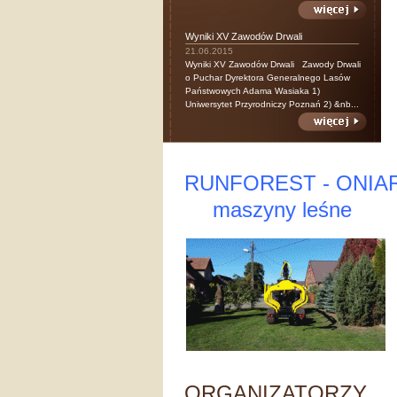
Wyniki XV Zawodów Drwali
21.06.2015
Wyniki XV Zawodów Drwali Zawody Drwali
o Puchar Dyrektora Generalnego Lasów
Państwowych Adama Wasiaka 1)
Uniwersytet Przyrodniczy Poznań 2) &nb...
RUNFOREST - ONIA
maszyny leśne
ORGANIZATORZY