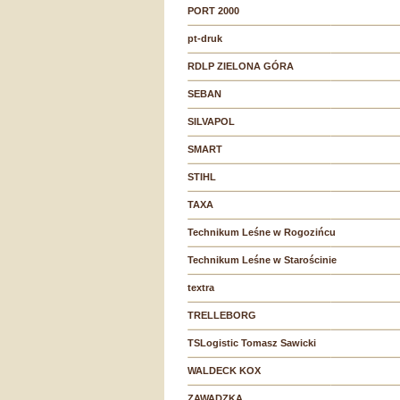
PORT 2000
pt-druk
RDLP ZIELONA GÓRA
SEBAN
SILVAPOL
SMART
STIHL
TAXA
Technikum Leśne w Rogozińcu
Technikum Leśne w Starościnie
textra
TRELLEBORG
TSLogistic Tomasz Sawicki
WALDECK KOX
ZAWADZKA