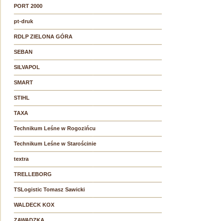
PORT 2000
pt-druk
RDLP ZIELONA GÓRA
SEBAN
SILVAPOL
SMART
STIHL
TAXA
Technikum Leśne w Rogozińcu
Technikum Leśne w Starościnie
textra
TRELLEBORG
TSLogistic Tomasz Sawicki
WALDECK KOX
ZAWADZKA