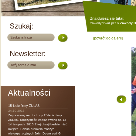
Znajdujesz się tutaj:
zawodydrwali.pl
»
»
Zawody Dr
Szukaj:
[powrót do galerii]
Newsletter:
Aktualności
15-lecie firmy ZULAS
24.10.2015
Zapraszamy na obchody 15-lecia firmy
ZULAS. Uroczystości zaplanowano na 13-
14 listopada 2015 Z tej okazji będzie mieć
miejsce: Polska premiera maszyn
wielooperacyjnych John Deere serii G...