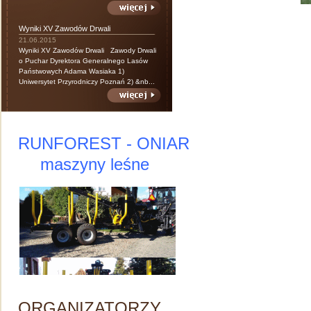
Wyniki XV Zawodów Drwali
21.06.2015
Wyniki XV Zawodów Drwali Zawody Drwali
o Puchar Dyrektora Generalnego Lasów
Państwowych Adama Wasiaka 1)
Uniwersytet Przyrodniczy Poznań 2) &nb...
RUNFOREST - ONIAR
maszyny leśne
ORGANIZATORZY