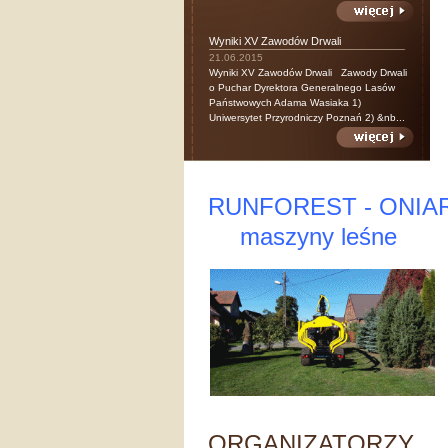
Wyniki XV Zawodów Drwali
21.06.2015
Wyniki XV Zawodów Drwali Zawody Drwali
o Puchar Dyrektora Generalnego Lasów
Państwowych Adama Wasiaka 1)
Uniwersytet Przyrodniczy Poznań 2) &nb...
RUNFOREST - ONIA
maszyny leśne
ORGANIZATORZY