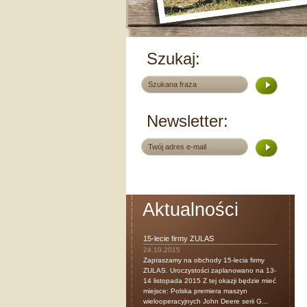
Szukaj:
Newsletter:
Aktualności
15-lecie firmy ZULAS
24.10.2015
Zapraszamy na obchody 15-lecia firmy
ZULAS. Uroczystości zaplanowano na 13-
14 listopada 2015 Z tej okazji będzie mieć
miejsce: Polska premiera maszyn
wielooperacyjnych John Deere serii G...