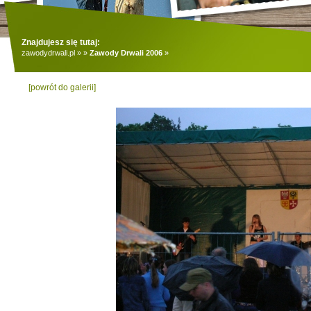
Znajdujesz się tutaj:
zawodydrwali.pl
»
»
Zawody Drwali 2006
»
[powrót do galerii]