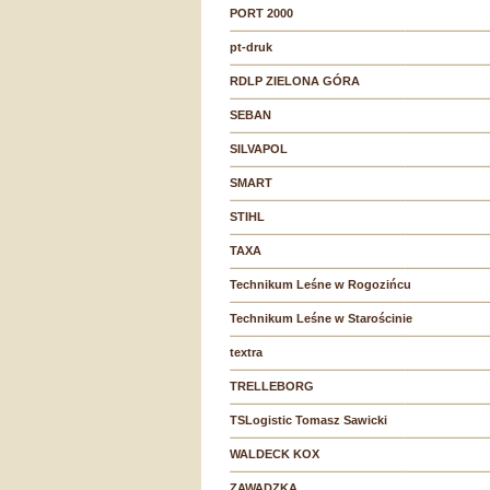
PORT 2000
pt-druk
RDLP ZIELONA GÓRA
SEBAN
SILVAPOL
SMART
STIHL
TAXA
Technikum Leśne w Rogozińcu
Technikum Leśne w Starościnie
textra
TRELLEBORG
TSLogistic Tomasz Sawicki
WALDECK KOX
ZAWADZKA