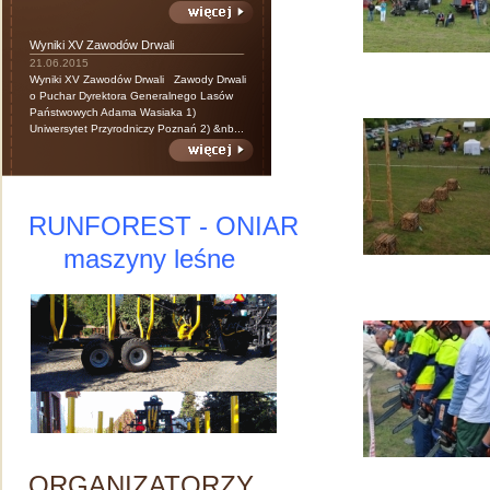
Wyniki XV Zawodów Drwali
21.06.2015
Wyniki XV Zawodów Drwali Zawody Drwali
o Puchar Dyrektora Generalnego Lasów
Państwowych Adama Wasiaka 1)
Uniwersytet Przyrodniczy Poznań 2) &nb...
RUNFOREST - ONIAR
maszyny leśne
ORGANIZATORZY