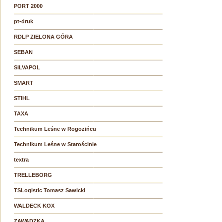
PORT 2000
pt-druk
RDLP ZIELONA GÓRA
SEBAN
SILVAPOL
SMART
STIHL
TAXA
Technikum Leśne w Rogozińcu
Technikum Leśne w Starościnie
textra
TRELLEBORG
TSLogistic Tomasz Sawicki
WALDECK KOX
ZAWADZKA