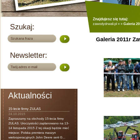
Znajdujesz się tutaj:
zawodydrwali.pl
»
»
Galeria 2
Szukaj:
Galeria 2011r Z
Newsletter:
Aktualności
15-lecie firmy ZULAS
24.10.2015
Zapraszamy na obchody 15-lecia firmy
ZULAS. Uroczystości zaplanowano na 13-
14 listopada 2015 Z tej okazji będzie mieć
miejsce: Polska premiera maszyn
wielooperacyjnych John Deere serii G...