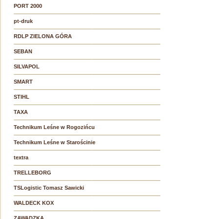
PORT 2000
pt-druk
RDLP ZIELONA GÓRA
SEBAN
SILVAPOL
SMART
STIHL
TAXA
Technikum Leśne w Rogozińcu
Technikum Leśne w Starościnie
textra
TRELLEBORG
TSLogistic Tomasz Sawicki
WALDECK KOX
ZAWADZKA