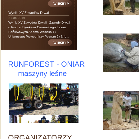
Wyniki XV Zawodów Drwali
21.06.2015
Wyniki XV Zawodów Drwali Zawody Drwali
o Puchar Dyrektora Generalnego Lasów
Państwowych Adama Wasiaka 1)
Uniwersytet Przyrodniczy Poznań 2) &nb...
RUNFOREST - ONIAR
maszyny leśne
ORGANIZATORZY