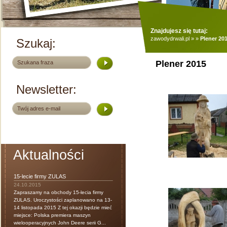
Znajdujesz się tutaj:
zawodydrwali.pl
»
»
Plener 20
Szukaj:
Plener 2015
Newsletter:
Aktualności
15-lecie firmy ZULAS
24.10.2015
Zapraszamy na obchody 15-lecia firmy
ZULAS. Uroczystości zaplanowano na 13-
14 listopada 2015 Z tej okazji będzie mieć
miejsce: Polska premiera maszyn
wielooperacyjnych John Deere serii G...