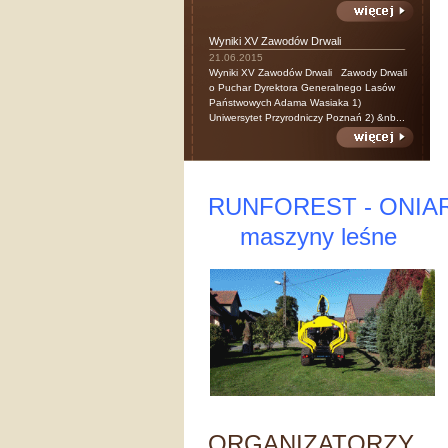
Wyniki XV Zawodów Drwali
21.06.2015
Wyniki XV Zawodów Drwali Zawody Drwali
o Puchar Dyrektora Generalnego Lasów
Państwowych Adama Wasiaka 1)
Uniwersytet Przyrodniczy Poznań 2) &nb...
RUNFOREST - ONIA
maszyny leśne
ORGANIZATORZY