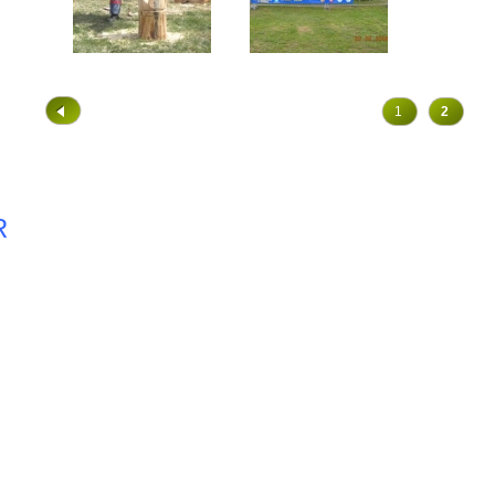
1
2
R