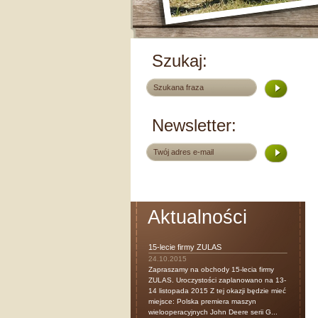
Szukaj:
Newsletter:
Aktualności
15-lecie firmy ZULAS
24.10.2015
Zapraszamy na obchody 15-lecia firmy
ZULAS. Uroczystości zaplanowano na 13-
14 listopada 2015 Z tej okazji będzie mieć
miejsce: Polska premiera maszyn
wielooperacyjnych John Deere serii G...