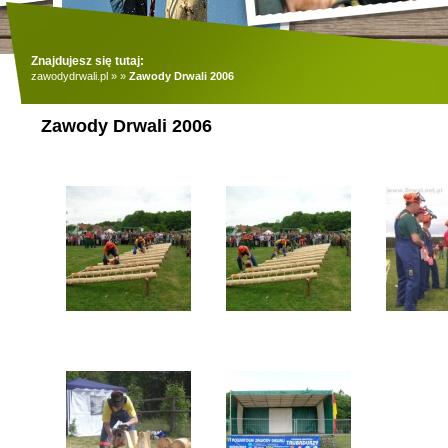
Znajdujesz się tutaj:
zawodydrwali.pl
»
»
Zawody Drwali 2006
Zawody Drwali 2006