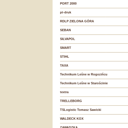
PORT 2000
pt-druk
RDLP ZIELONA GÓRA
SEBAN
SILVAPOL
SMART
STIHL
TAXA
Technikum Leśne w Rogozińcu
Technikum Leśne w Starościnie
textra
TRELLEBORG
TSLogistic Tomasz Sawicki
WALDECK KOX
ZAWADZKA